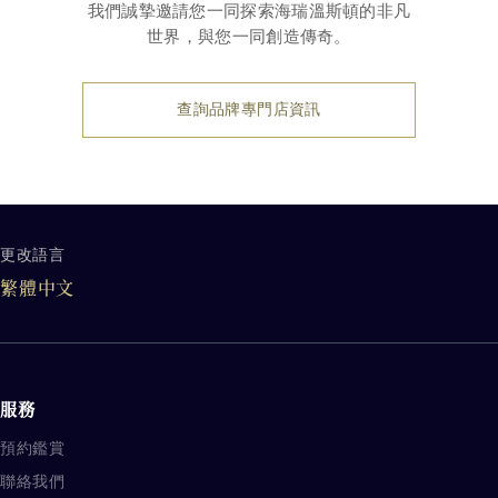
我們誠摯邀請您一同探索海瑞溫斯頓的非凡
世界，與您一同創造傳奇。
查詢品牌專門店資訊
更改語言
品牌其他相關内容
繁體中文
服務
預約鑑賞
聯絡我們