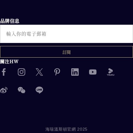
品牌信息
電子郵件
訂閱
關注HW
海瑞溫斯頓官網 2025