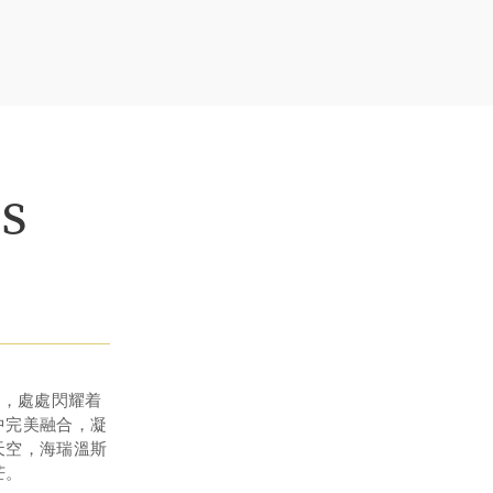
s
並存，處處閃耀着
中完美融合，凝
天空，海瑞溫斯
芒。