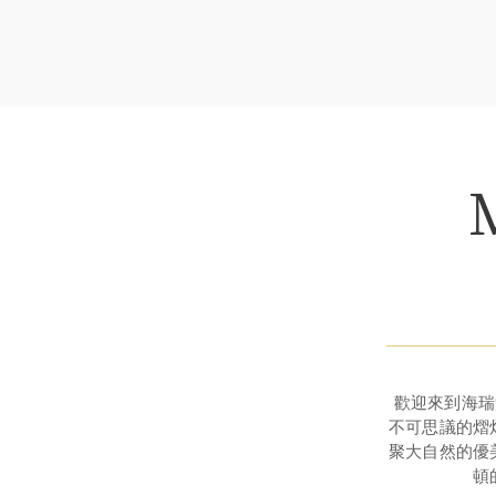
歡迎來到海瑞溫
不可思議的熠
聚大自然的優
頓