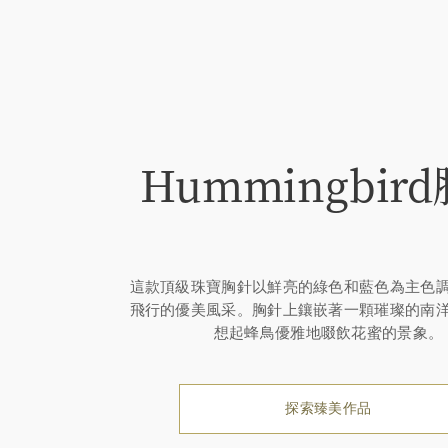
Hummingbir
這款頂級珠寶胸針以鮮亮的綠色和藍色為主色
飛行的優美風采。胸針上鑲嵌著一顆璀璨的南
想起蜂鳥優雅地啜飲花蜜的景象。
探索臻美作品