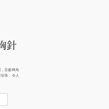
d胸針
調，呈獻蜂鳥
洋珍珠，令人