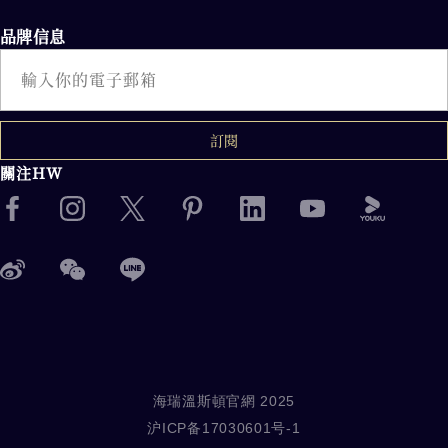
品牌信息
電子郵件
訂閱
關注HW
海瑞溫斯頓官網 2025
沪ICP备17030601号-1