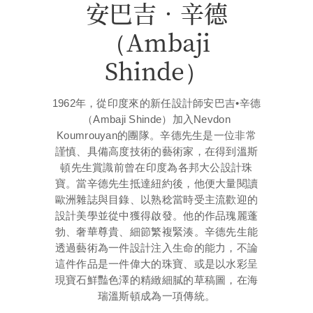
安巴吉•辛德
（Ambaji
Shinde）
1962年，從印度來的新任設計師安巴吉•辛德
（Ambaji Shinde）加入Nevdon
Koumrouyan的團隊。辛德先生是一位非常
謹慎、具備高度技術的藝術家，在得到溫斯
頓先生賞識前曾在印度為各邦大公設計珠
寶。當辛德先生抵達紐約後，他便大量閱讀
歐洲雜誌與目錄、以熟稔當時受主流歡迎的
設計美學並從中獲得啟發。他的作品瑰麗蓬
勃、奢華尊貴、細節繁複緊湊。辛德先生能
透過藝術為一件設計注入生命的能力，不論
這件作品是一件偉大的珠寶、或是以水彩呈
現寶石鮮豔色澤的精緻細膩的草稿圖，在海
瑞溫斯頓成為一項傳統。