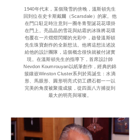
1940年代末，某個飛雪的傍晚，溫斯頓先生
回到位在史卡斯戴爾（Scarsdale）的家。他
在門口駐足時注意到一圈冬青聖誕花花環掛
在門上。亮晶晶的雪花與結霜的冰珠將花環
包覆在一片熠熠閃耀的光彩中，啟發溫斯頓
先生珠寶創作的全新想法。他將這想法述說
給他的設計團隊，這個概念很快就被付諸實
現。在溫斯頓先生的指導下，首席設計師
Nevdon Koumrouyan以紙筆創作，經典的錦
簇鑲嵌Winston Cluster系列於焉誕生：水滴
形、馬眼形、圓形明亮式切工鑽石都一一以
完美的角度被聚攏成簇，從四面八方捕捉到
最大的明亮與璀璨。