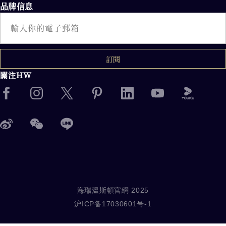
品牌信息
電子郵件
訂閱
關注HW
海瑞溫斯頓官網 2025
沪ICP备17030601号-1