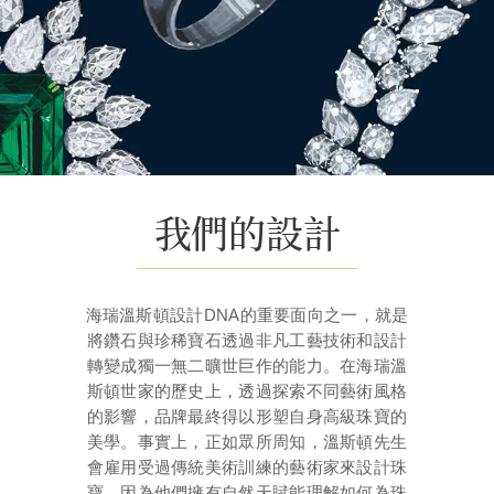
我們的設計
海瑞溫斯頓設計DNA的重要面向之一，就是
將鑽石與珍稀寶石透過非凡工藝技術和設計
轉變成獨一無二曠世巨作的能力。在海瑞溫
斯頓世家的歷史上，透過探索不同藝術風格
的影響，品牌最終得以形塑自身高級珠寶的
美學。事實上，正如眾所周知，溫斯頓先生
會雇用受過傳統美術訓練的藝術家來設計珠
寶，因為他們擁有自然天賦能理解如何為珠