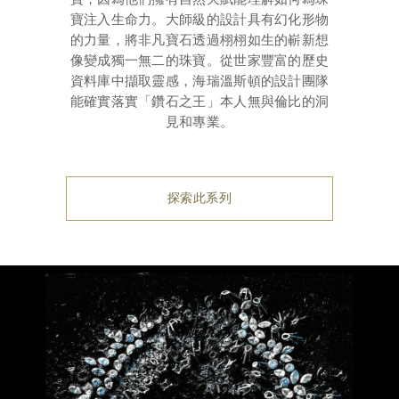
寶注入生命力。大師級的設計具有幻化形物
的力量，將非凡寶石透過栩栩如生的嶄新想
像變成獨一無二的珠寶。從世家豐富的歷史
資料庫中擷取靈感，海瑞溫斯頓的設計團隊
能確實落實「鑽石之王」本人無與倫比的洞
見和專業。
探索此系列