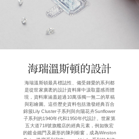
海瑞溫斯頓的設計
海瑞溫斯頓最具標誌性、備受鍾愛的系列都
是從世家廣袤的設計資料庫中汲取靈感而體
現，資料庫涵蓋超過10萬張獨一無二的草稿
與彩繪圖。這些歷史資料包括激發經典百合
錦簇Lily Cluster子系列與向陽花卉Sunflower
子系列的1940年代和1950年代設計。世家第
五大道718號旗艦店的經典元素，例如恢宏
的鍍金鐵門及菱形的陳列櫥窗，成為Winston