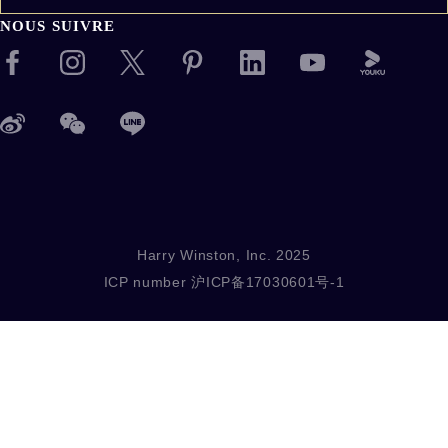
NOUS SUIVRE
Harry Winston, Inc. 2025
ICP number
沪ICP备17030601号-1