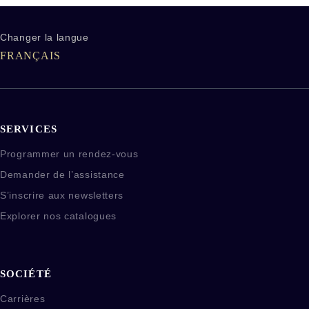
Changer la langue
utres liens Harry Winston
FRANÇAIS
SERVICES
Programmer un rendez-vous
Demander de l’assistance
S’inscrire aux newsletters
Explorer nos catalogues
SOCIÉTÉ
Carrières