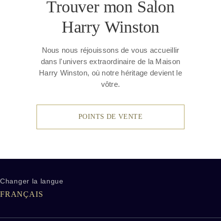
Trouver mon Salon
Harry Winston
Nous nous réjouissons de vous accueillir
dans l'univers extraordinaire de la Maison
Harry Winston, où notre héritage devient le
vôtre.
POINTS DE VENTE
Changer la langue
utres liens Harry Winston
FRANÇAIS